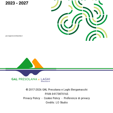
© 2017-2026 GAL Presolana e Laghi Bergamaschi
P.IVA 04173870165
Privacy Policy
-
Cookie Policy
-
Preferenze di privacy
Credits:
LO Studio