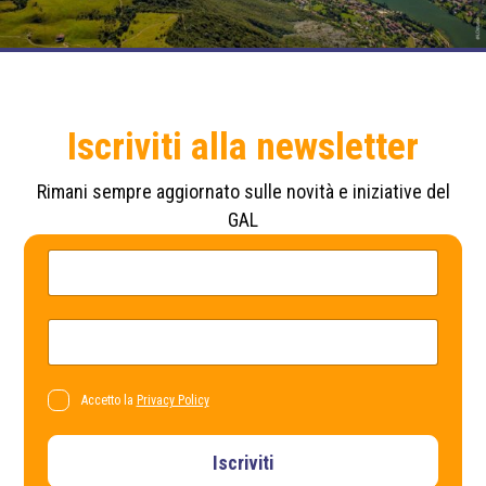
Iscriviti alla newsletter
Rimani sempre aggiornato sulle novità e iniziative del
GAL
*
N
*
o
*
m
e
*
E
m
a
i
l
P
Accetto la
Privacy Policy
*
r
i
v
Iscriviti
a