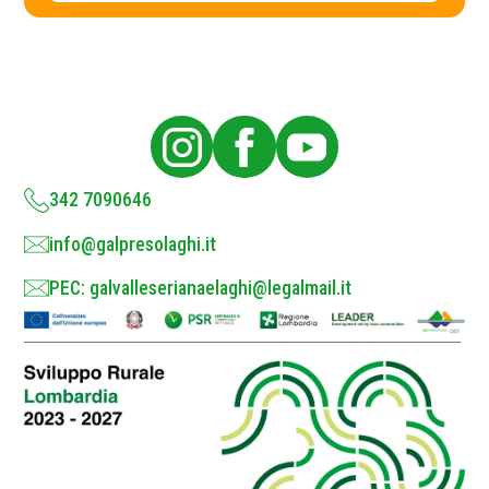
c
y
P
o
l
i
c
y
*
342 7090646
info@galpresolaghi.it
PEC: galvalleserianaelaghi@legalmail.it