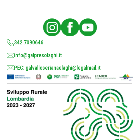
P
o
l
i
c
y
*
342 7090646
info@galpresolaghi.it
PEC: galvalleserianaelaghi@legalmail.it