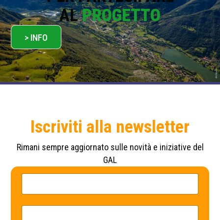
AL
PROGETTO
> INFO
Iscriviti alla newsletter
Rimani sempre aggiornato sulle novità e iniziative del
GAL
N
N
o
o
m
m
e
e
*
P
E
o
m