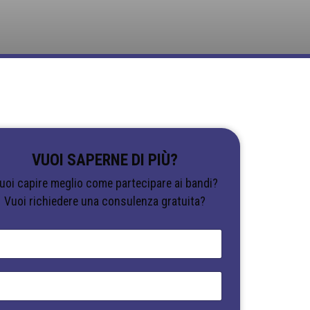
VUOI SAPERNE DI PIÙ?
uoi capire meglio come partecipare ai bandi?
Vuoi richiedere una consulenza gratuita?