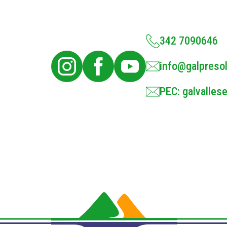
342 7090646
info@galpresol
PEC: galvallese