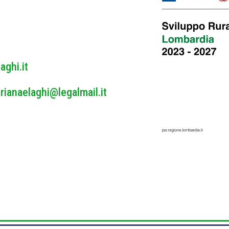
y
*
aghi.it
rianaelaghi@legalmail.it