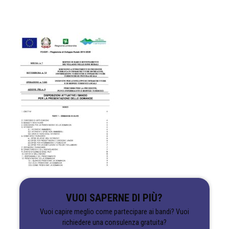
VUOI SAPERNE DI PIÙ?
Vuoi capire meglio come partecipare ai bandi? Vuoi
richiedere una consulenza gratuita?