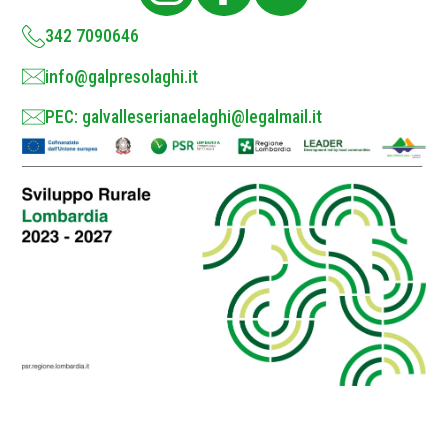
y
*
342 7090646
info@galpresolaghi.it
PEC: galvalleserianaelaghi@legalmail.it