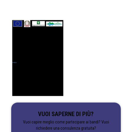
VUOI SAPERNE DI PIÙ?
Vuoi capire meglio come partecipare ai bandi? Vuoi
richiedere una consulenza gratuita?