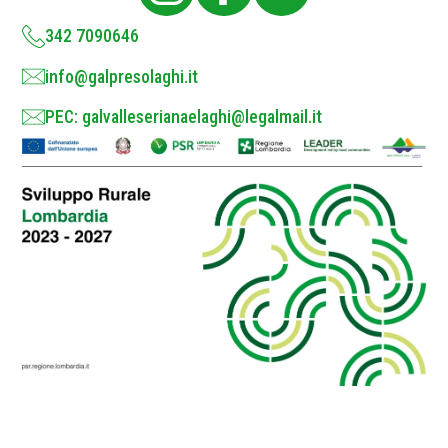
y
*
342 7090646
info@galpresolaghi.it
PEC: galvalleserianaelaghi@legalmail.it