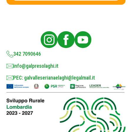
c
y
P
o
l
i
c
y
*
342 7090646
info@galpresolaghi.it
PEC: galvalleserianaelaghi@legalmail.it