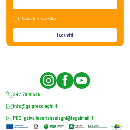
a
m
c
a
y
i
*
l
P
Accetto la
Privacy Policy
*
r
i
v
Iscriviti
a
c
y
P
o
l
i
c
y
*
342 7090646
info@galpresolaghi.it
PEC: galvalleserianaelaghi@legalmail.it