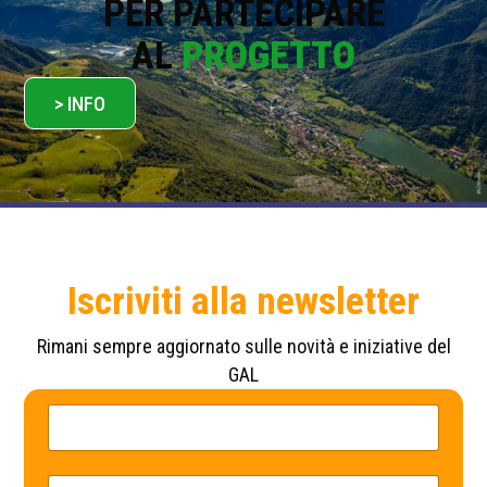
PER PARTECIPARE
AL
PROGETTO
> INFO
Iscriviti alla newsletter
Rimani sempre aggiornato sulle novità e iniziative del
GAL
N
*
o
P
m
r
e
i
*
v
E