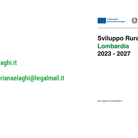
l
o
l
i
c
y
*
aghi.it
rianaelaghi@legalmail.it