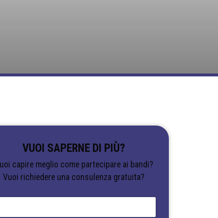
VUOI SAPERNE DI PIÙ?
uoi capire meglio come partecipare ai bandi?
Vuoi richiedere una consulenza gratuita?