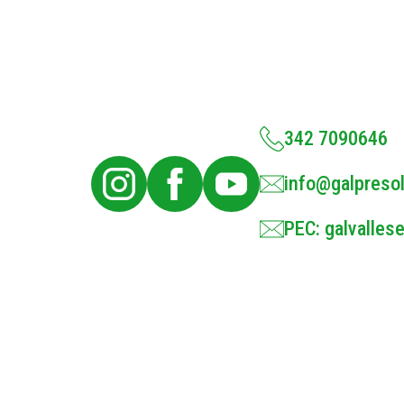
342 7090646
info@galpresol
PEC: galvallese