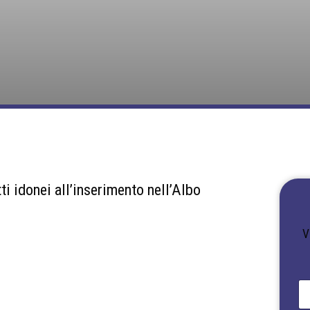
ti idonei all’inserimento nell’Albo
V
N
o