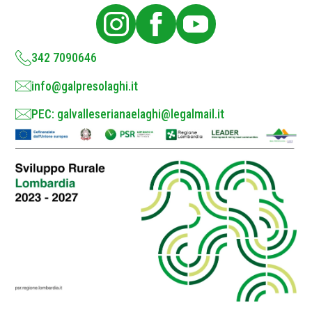
i
c
y
*
342 7090646
info@galpresolaghi.it
PEC: galvalleserianaelaghi@legalmail.it