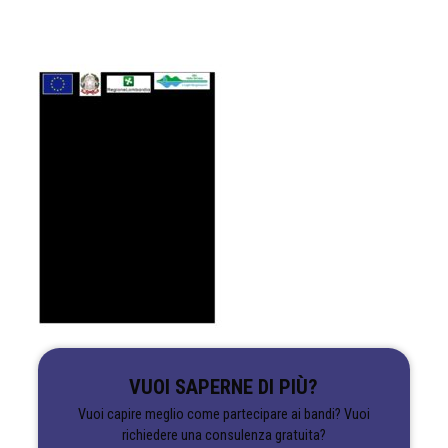
VUOI SAPERNE DI PIÙ?
Vuoi capire meglio come partecipare ai bandi? Vuoi
richiedere una consulenza gratuita?