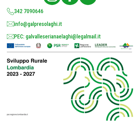
y
*
342 7090646
info@galpresolaghi.it
PEC: galvalleserianaelaghi@legalmail.it