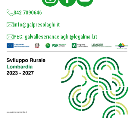
y
*
342 7090646
info@galpresolaghi.it
PEC: galvalleserianaelaghi@legalmail.it