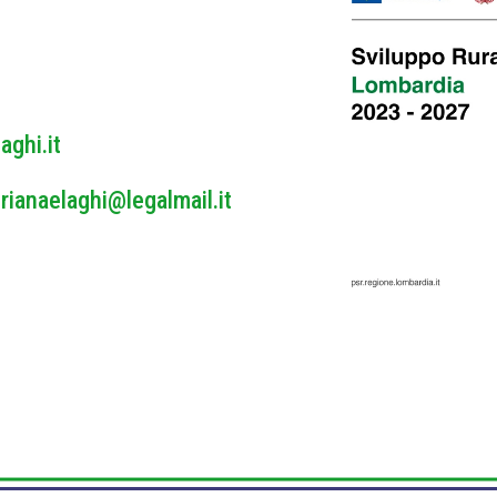
y
*
aghi.it
rianaelaghi@legalmail.it