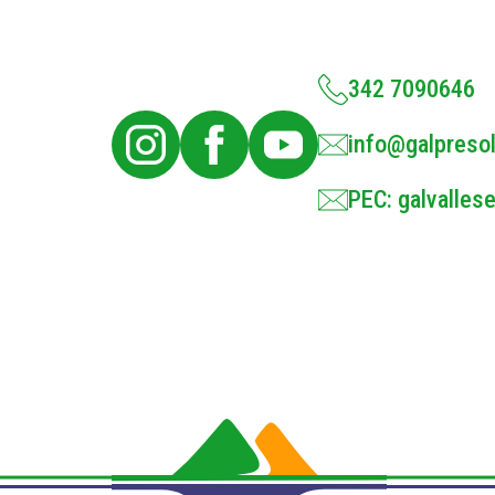
342 7090646
info@galpresol
PEC: galvallese