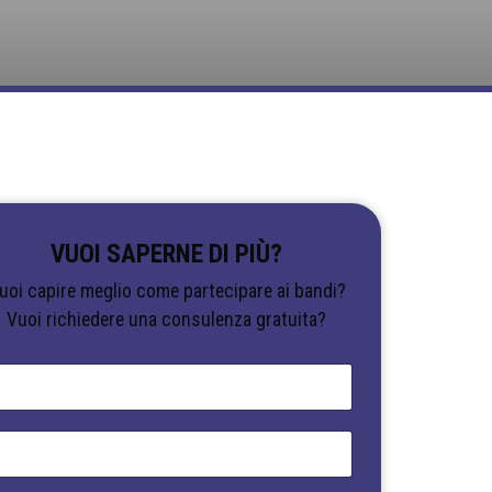
VUOI SAPERNE DI PIÙ?
uoi capire meglio come partecipare ai bandi?
Vuoi richiedere una consulenza gratuita?