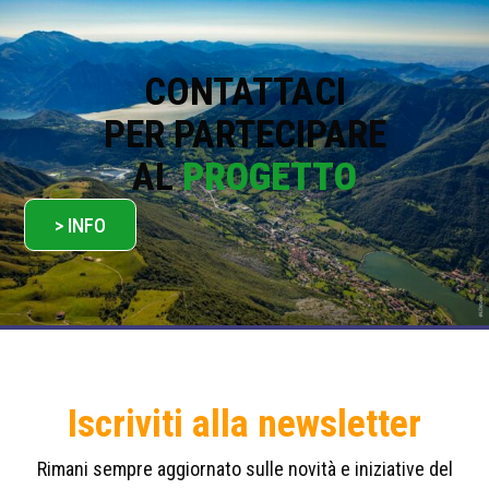
i
c
y
*
CONTATTACI
PER PARTECIPARE
AL
PROGETTO
> INFO
Iscriviti alla newsletter
Rimani sempre aggiornato sulle novità e iniziative del