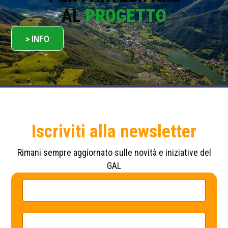
AL
PROGETTO
> INFO
Iscriviti alla newsletter
Rimani sempre aggiornato sulle novità e iniziative del
GAL
N
*
o
N
m
o
e
m
*
e
E
N
m