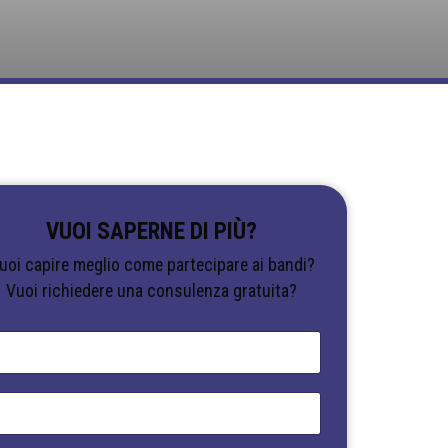
VUOI SAPERNE DI PIÙ?
uoi capire meglio come partecipare ai bandi?
Vuoi richiedere una consulenza gratuita?