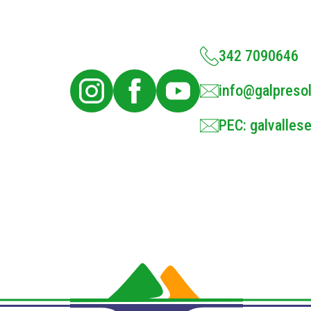
342 7090646
info@galpresol
PEC: galvallese