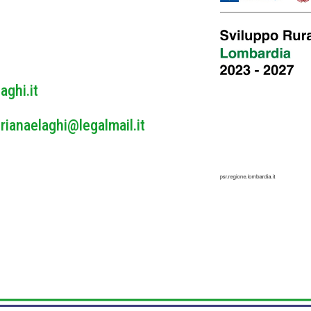
y
*
aghi.it
rianaelaghi@legalmail.it