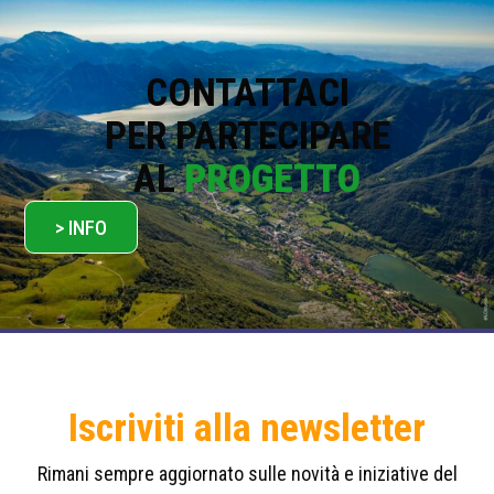
i
c
y
*
CONTATTACI
PER PARTECIPARE
AL
PROGETTO
> INFO
Iscriviti alla newsletter
Rimani sempre aggiornato sulle novità e iniziative del