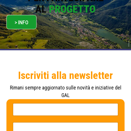
AL
PROGETTO
> INFO
Iscriviti alla newsletter
Rimani sempre aggiornato sulle novità e iniziative del
GAL
N
P
o
o
m
l
e
i
*
c
E
y
m