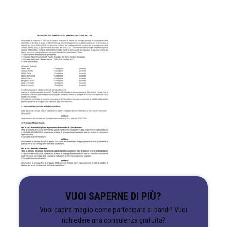
VUOI SAPERNE DI PIÙ?
Vuoi capire meglio come partecipare ai bandi? Vuoi
richiedere una consulenza gratuita?