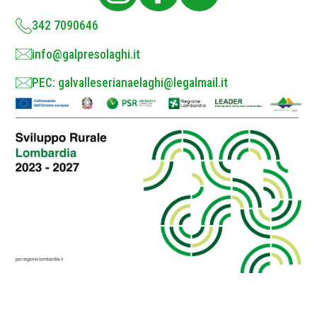
y
*
342 7090646
info@galpresolaghi.it
PEC: galvalleserianaelaghi@legalmail.it