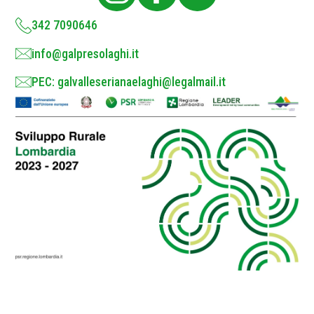
y
*
342 7090646
info@galpresolaghi.it
PEC: galvalleserianaelaghi@legalmail.it