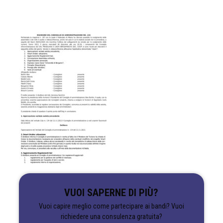
VUOI SAPERNE DI PIÙ?
Vuoi capire meglio come partecipare ai bandi? Vuoi
richiedere una consulenza gratuita?