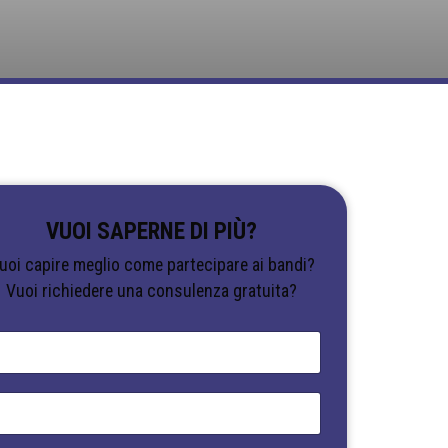
VUOI SAPERNE DI PIÙ?
uoi capire meglio come partecipare ai bandi?
Vuoi richiedere una consulenza gratuita?