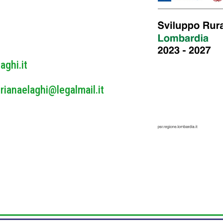
y
*
aghi.it
rianaelaghi@legalmail.it