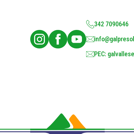
342 7090646
info@galpresol
PEC: galvallese