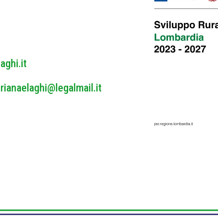
y
*
aghi.it
rianaelaghi@legalmail.it