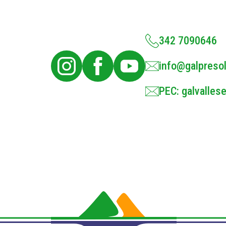
342 7090646
info@galpresol
PEC: galvallese