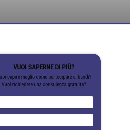
VUOI SAPERNE DI PIÙ?
uoi capire meglio come partecipare ai bandi?
Vuoi richiedere una consulenza gratuita?