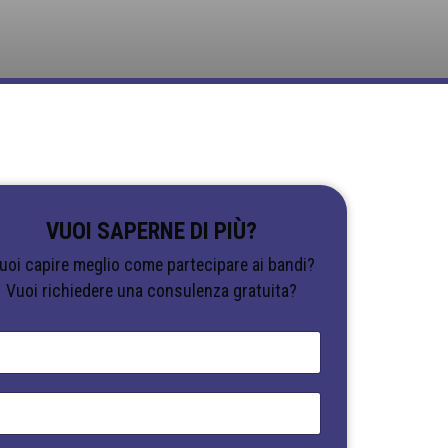
VUOI SAPERNE DI PIÙ?
uoi capire meglio come partecipare ai bandi?
Vuoi richiedere una consulenza gratuita?