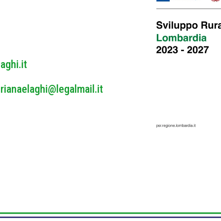
y
*
aghi.it
rianaelaghi@legalmail.it