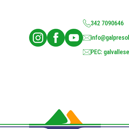
342 7090646
info@galpresol
PEC: galvallese