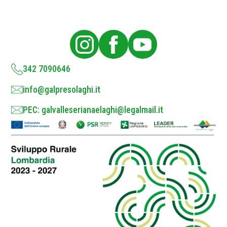
P
o
l
i
c
y
*
342 7090646
info@galpresolaghi.it
PEC: galvalleserianaelaghi@legalmail.it