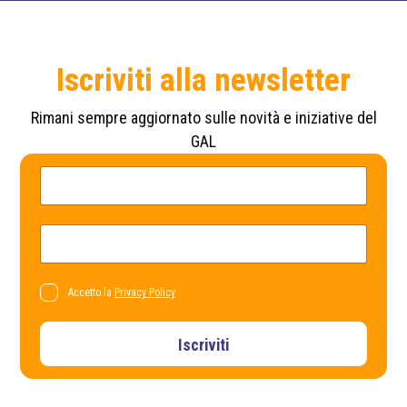
Iscriviti alla newsletter
Rimani sempre aggiornato sulle novità e iniziative del
GAL
*
N
*
o
*
m
e
*
E
m
a
i
l
P
Accetto la
Privacy Policy
*
r
i
v
Iscriviti
a
c
y