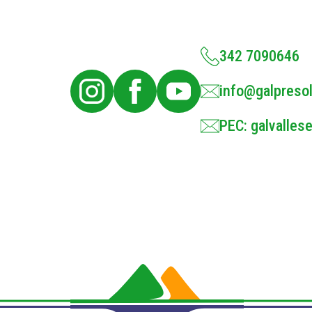
342 7090646
info@galpresol
PEC: galvallese