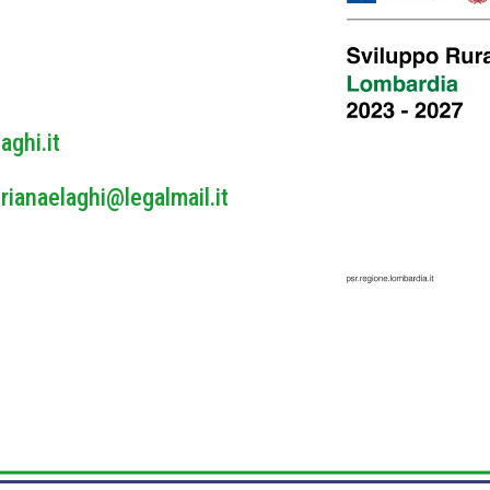
y
*
aghi.it
rianaelaghi@legalmail.it