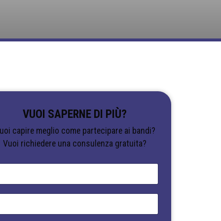
VUOI SAPERNE DI PIÙ?
uoi capire meglio come partecipare ai bandi?
Vuoi richiedere una consulenza gratuita?