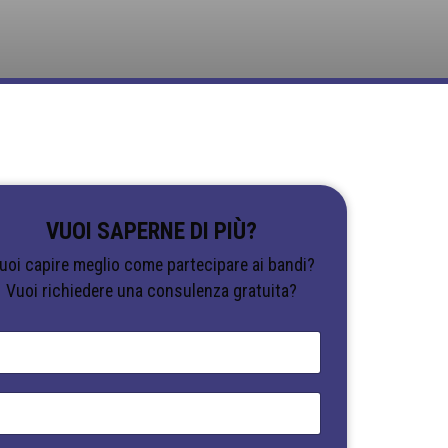
VUOI SAPERNE DI PIÙ?
uoi capire meglio come partecipare ai bandi?
Vuoi richiedere una consulenza gratuita?