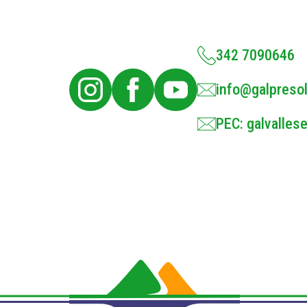
342 7090646
info@galpresol
PEC: galvallese