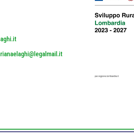
y
*
aghi.it
rianaelaghi@legalmail.it