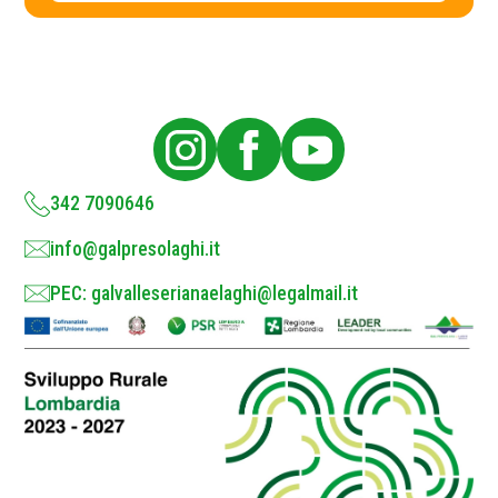
c
y
P
o
l
i
c
y
*
342 7090646
info@galpresolaghi.it
PEC: galvalleserianaelaghi@legalmail.it