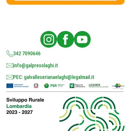
c
y
P
o
l
i
c
y
*
342 7090646
info@galpresolaghi.it
PEC: galvalleserianaelaghi@legalmail.it