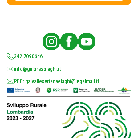
c
y
P
o
l
i
c
y
*
342 7090646
info@galpresolaghi.it
PEC: galvalleserianaelaghi@legalmail.it