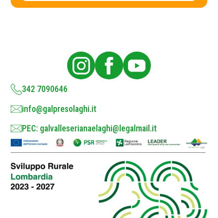
c
y
P
o
l
i
c
y
*
342 7090646
info@galpresolaghi.it
PEC: galvalleserianaelaghi@legalmail.it