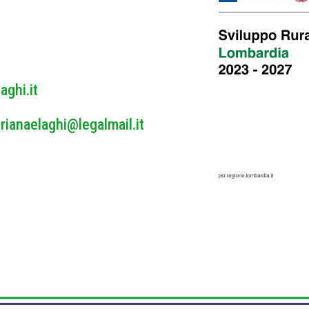
y
*
aghi.it
rianaelaghi@legalmail.it