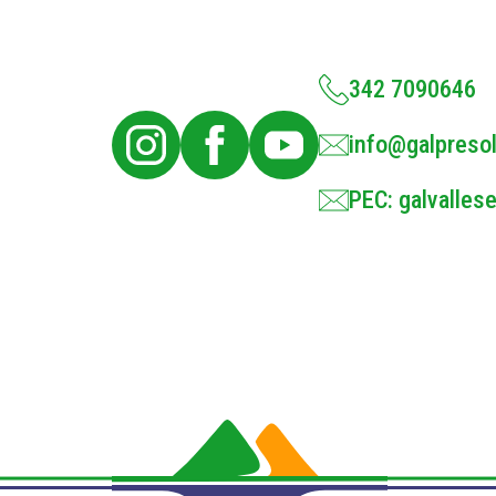
342 7090646
info@galpresol
PEC: galvallese