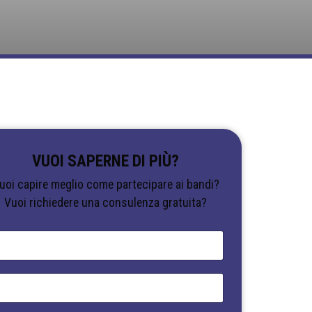
VUOI SAPERNE DI PIÙ?
uoi capire meglio come partecipare ai bandi?
Vuoi richiedere una consulenza gratuita?