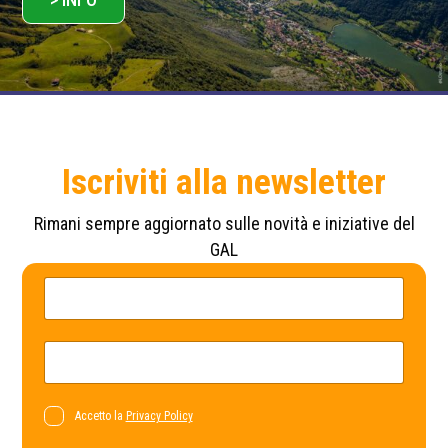
Iscriviti alla newsletter
Rimani sempre aggiornato sulle novità e iniziative del
GAL
*
N
*
o
*
m
e
*
E
m
a
i
l
P
Accetto la
Privacy Policy
*
r