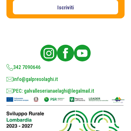
i
v
Iscriviti
a
c
y
P
o
l
i
c
y
*
342 7090646
info@galpresolaghi.it
PEC: galvalleserianaelaghi@legalmail.it