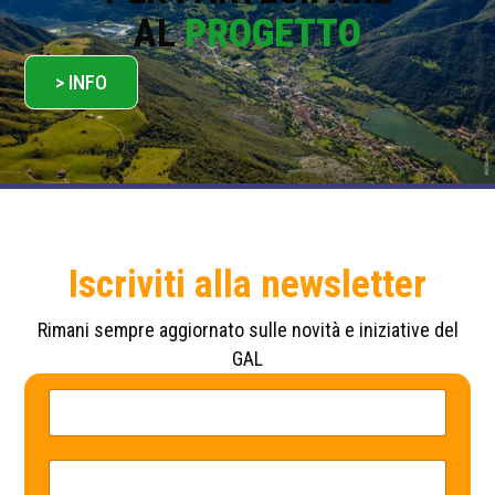
AL
PROGETTO
> INFO
Iscriviti alla newsletter
Rimani sempre aggiornato sulle novità e iniziative del
GAL
N
E
o
m
m
a
e
i
*
l
E
E
m