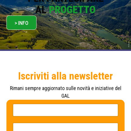
AL
PROGETTO
> INFO
Iscriviti alla newsletter
Rimani sempre aggiornato sulle novità e iniziative del
GAL
P
N
o
o
l
m
i
e
c
*
E
y
m