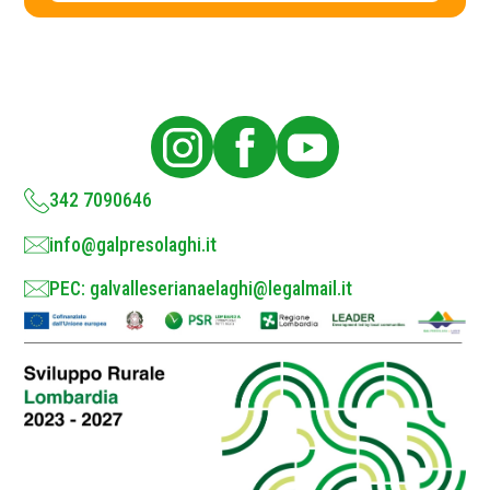
c
a
c
y
y
P
o
l
i
c
y
*
342 7090646
info@galpresolaghi.it
PEC: galvalleserianaelaghi@legalmail.it