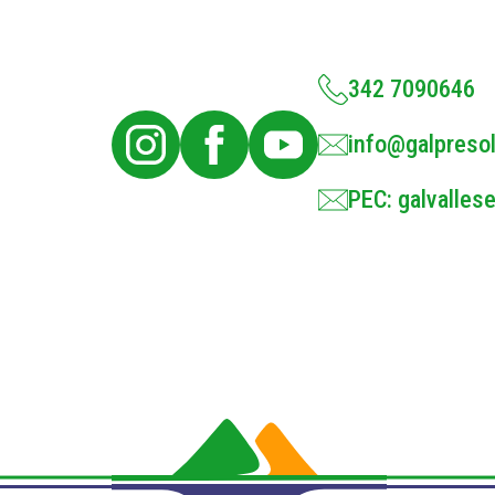
342 7090646
info@galpresol
PEC: galvallese