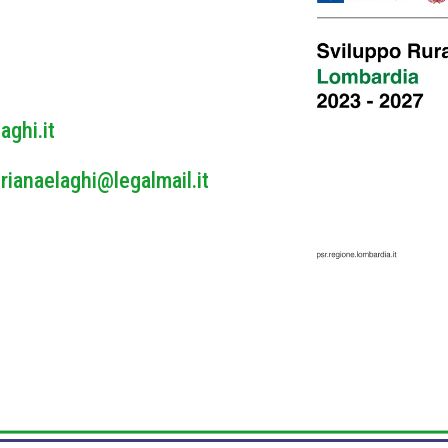
y
*
aghi.it
rianaelaghi@legalmail.it