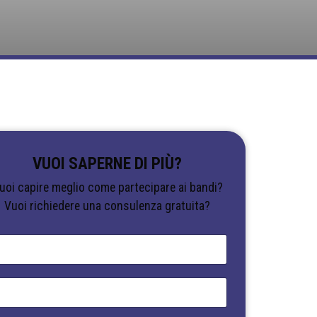
VUOI SAPERNE DI PIÙ?
uoi capire meglio come partecipare ai bandi?
Vuoi richiedere una consulenza gratuita?