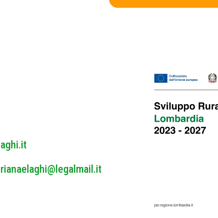
v
e
a
c
y
P
o
l
i
c
y
*
aghi.it
rianaelaghi@legalmail.it