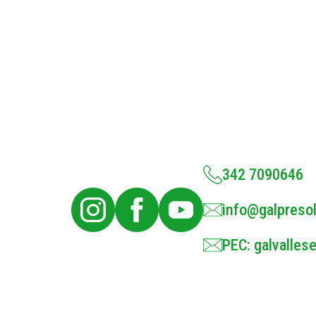
342 7090646
info@galpresol
PEC: galvallese