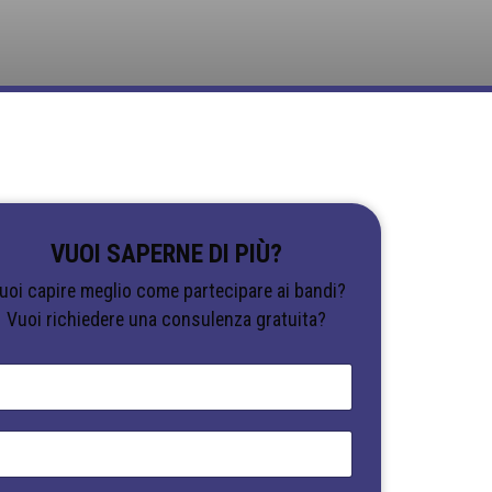
VUOI SAPERNE DI PIÙ?
uoi capire meglio come partecipare ai bandi?
Vuoi richiedere una consulenza gratuita?