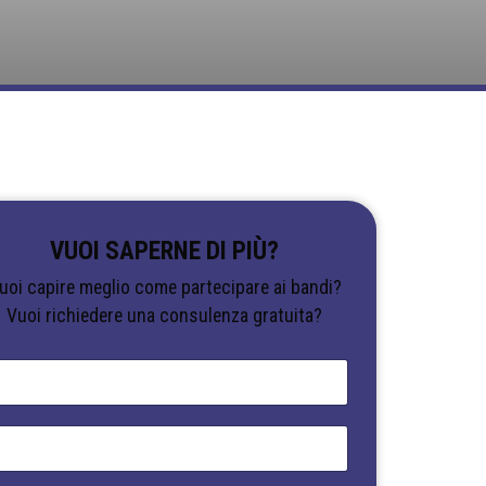
VUOI SAPERNE DI PIÙ?
uoi capire meglio come partecipare ai bandi?
Vuoi richiedere una consulenza gratuita?