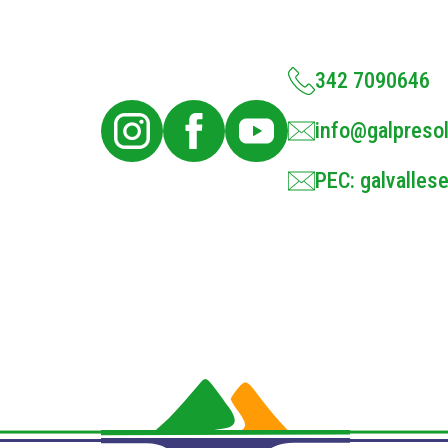
342 7090646
info@galpresol
PEC: galvallese