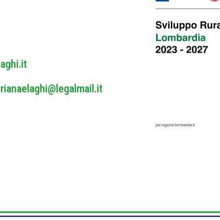
y
y
*
aghi.it
rianaelaghi@legalmail.it