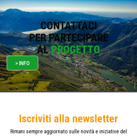
i
c
y
*
CONTATTACI
PER PARTECIPARE
AL
PROGETTO
> INFO
Iscriviti alla newsletter
Rimani sempre aggiornato sulle novità e iniziative del