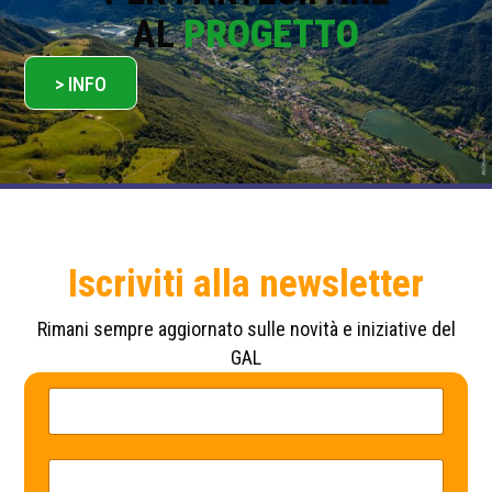
AL
PROGETTO
> INFO
Iscriviti alla newsletter
Rimani sempre aggiornato sulle novità e iniziative del
GAL
N
P
o
r
m
i
e
v
*
a
E
c
m