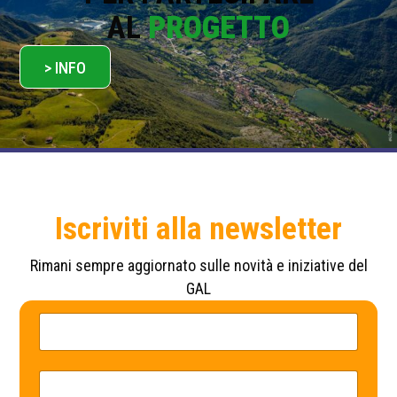
AL
PROGETTO
> INFO
Iscriviti alla newsletter
Rimani sempre aggiornato sulle novità e iniziative del
GAL
E
N
m
o
a
m
i
e
l
*
E
P
m