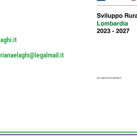
y
*
aghi.it
rianaelaghi@legalmail.it