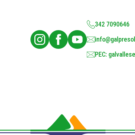
342 7090646
info@galpresol
PEC: galvallese