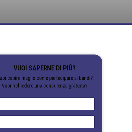
VUOI SAPERNE DI PIÙ?
uoi capire meglio come partecipare ai bandi?
Vuoi richiedere una consulenza gratuita?