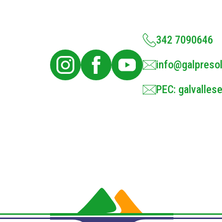
342 7090646
info@galpresol
PEC: galvallese