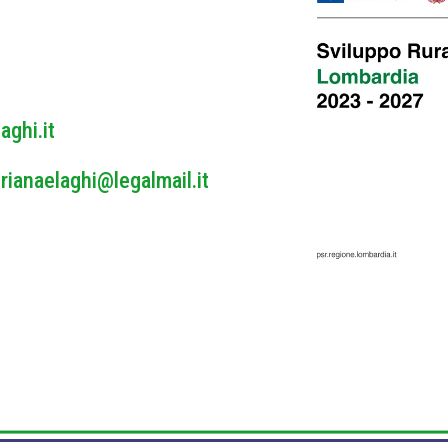
y
*
aghi.it
rianaelaghi@legalmail.it