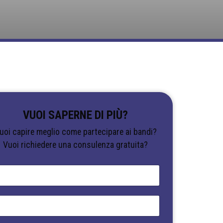
VUOI SAPERNE DI PIÙ?
uoi capire meglio come partecipare ai bandi?
Vuoi richiedere una consulenza gratuita?