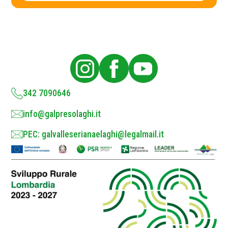
c
y
P
o
l
i
c
y
*
342 7090646
info@galpresolaghi.it
PEC: galvalleserianaelaghi@legalmail.it