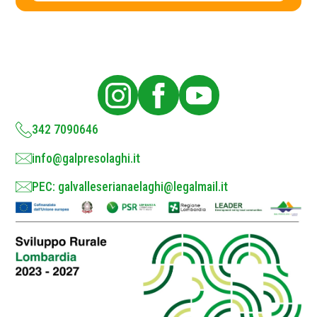
c
y
P
o
l
i
c
y
*
342 7090646
info@galpresolaghi.it
PEC: galvalleserianaelaghi@legalmail.it