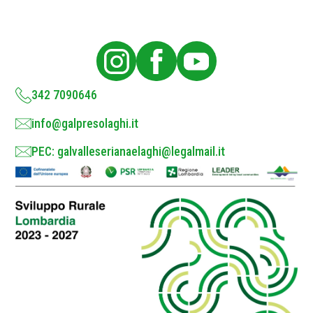
P
o
l
i
c
y
*
342 7090646
info@galpresolaghi.it
PEC: galvalleserianaelaghi@legalmail.it