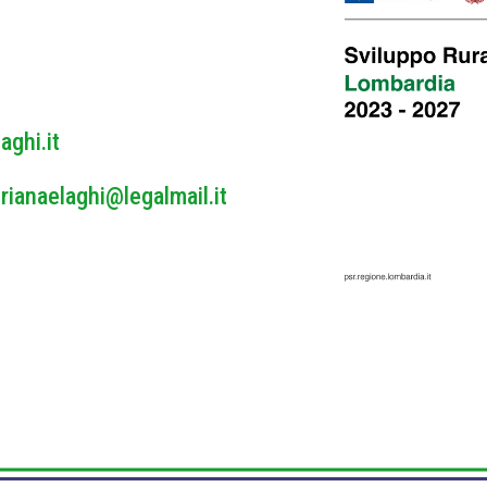
y
*
aghi.it
rianaelaghi@legalmail.it