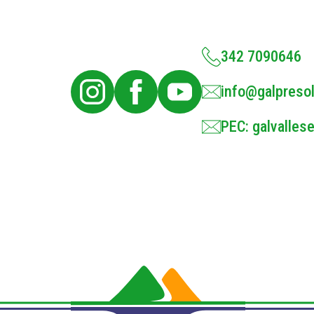
342 7090646
info@galpresol
PEC: galvallese