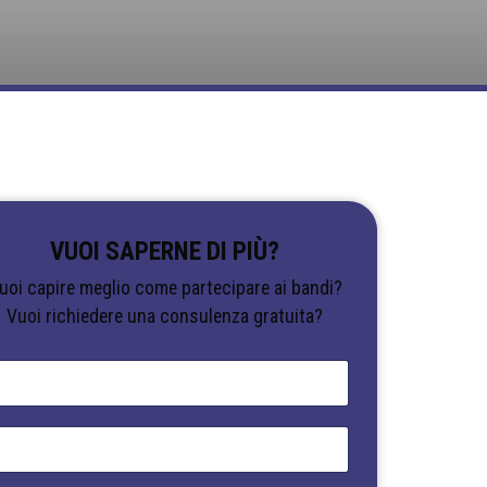
VUOI SAPERNE DI PIÙ?
uoi capire meglio come partecipare ai bandi?
Vuoi richiedere una consulenza gratuita?