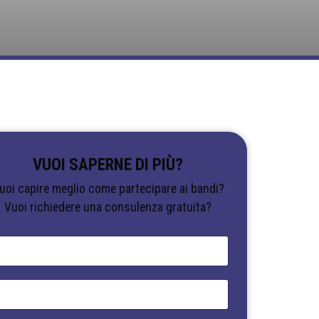
VUOI SAPERNE DI PIÙ?
uoi capire meglio come partecipare ai bandi?
Vuoi richiedere una consulenza gratuita?