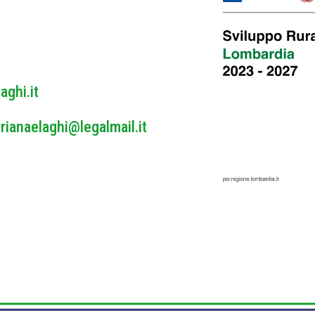
y
*
aghi.it
rianaelaghi@legalmail.it