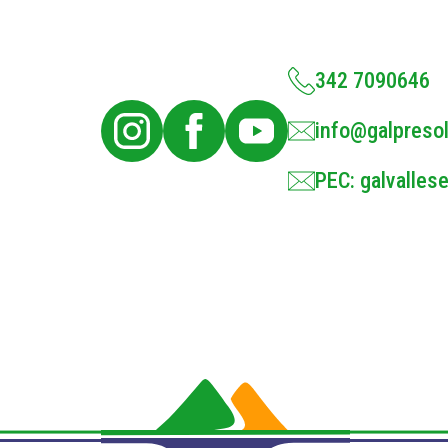
342 7090646
info@galpresol
PEC: galvallese