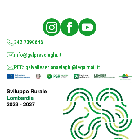
P
o
l
i
c
y
*
342 7090646
info@galpresolaghi.it
PEC: galvalleserianaelaghi@legalmail.it